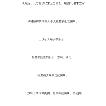
风厕所，以方圆形状来区分男女。组图/记者常立军
风格独特的湖南大学大礼堂的配套厕所。
三汊矶大桥旁的厕所。
岳麓书院里的厕所：东司、西司。
岳麓山爱晚亭边的厕所。
长沙出土的绿釉陶圈，是早期的厕所。图/赵培