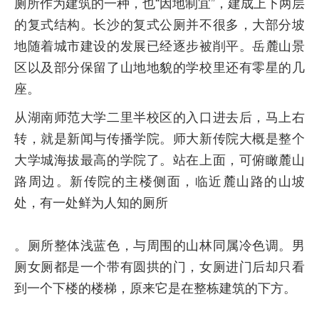
厕所作为建筑的一种，也“因地制宜”，建成上下两层
的复式结构。长沙的复式公厕并不很多，大部分坡
地随着城市建设的发展已经逐步被削平。岳麓山景
区以及部分保留了山地地貌的学校里还有零星的几
座。
从湖南师范大学二里半校区的入口进去后，马上右
转，就是新闻与传播学院。师大新传院大概是整个
大学城海拔最高的学院了。站在上面，可俯瞰麓山
路周边。新传院的主楼侧面，临近麓山路的山坡
处，有一处鲜为人知的厕所
。厕所整体浅蓝色，与周围的山林同属冷色调。男
厕女厕都是一个带有圆拱的门，女厕进门后却只看
到一个下楼的楼梯，原来它是在整栋建筑的下方。