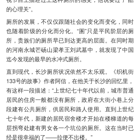
的心理关”。
厕所的发展，不仅仅跟随社会的变化而变化，同时
也随着阶级的分化而分化。“圂”只是平民阶层的厕
所，贵族们的厕所早已到达更高的层面。在同时期
的河南永城芒砀山梁孝王刘武墓中，就发现了中国
迄今发现的最早的水冲式厕所。
直到现代，长沙厕所状况依然不太乐观。《织机街
133号的故事》作者阿信，在他关于长沙的回忆里，
有这样一段描述：“上世纪七十年代以前，城市普通
居民的住房一般都没有厕所，政府在大街小巷上分
段建有公共厕所，供居民和路人使用。直到上世纪
七十年代，新建的居民宿舍楼才开始在楼梯道的每
层拐弯处建有男女各一个坑位的厕所。这在当时已
经是很幸福的了——拉便不出楼。”