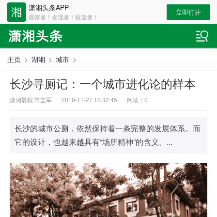
潇湘头条APP
立即打开
观察者！发现者！报道者！
主页
>
湖湘
>
城市
>
长沙寻厕记：一个城市进化论的样本
潇湘晨报 常立军
2019-11-27 12:32:45
阅读：
0
长沙的城市公厕，依然保持着一条完整的发展体系。而
它的设计，也越来越具有“场所精神”的含义。...