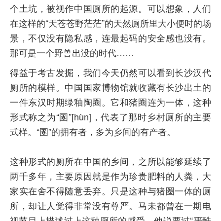
个土坑，被视作中国厕所的起源。可以想象，人们
在这样的“天苍苍野茫茫”的天然厕所里大小便时的场
景，不仅没有隐私感，连最起码的安全感也没有。
那可是一个野兽出没的时代……
得益于考古发掘，我们今天仍然可以看到长沙汉代
厕所的模样。中国国家博物馆就收藏有长沙出土的
一件东汉时期绿釉陶圈。它和猪圈连为一体，这种
形式称之为“圂”[hùn]，代表了那时乡村厕所的主要
式样。“圂”的拥有者，多为乡间的有产者。
这种形式的厕所在中国的乡间，之所以能够延续了
两千多年，主要原因就是作为珍贵肥料的人粪，大
家实在舍不得随意丢弃。只是这种与猪圈一体的厕
所，却让人觉得非常没有尊严。马未都曾在一期电
视节目上描述过上这种厕所的感受，他说要过“严酷