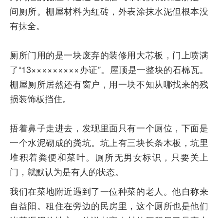
间厕所。棚屋材料为红砖，外表涂抹水泥但根本没
有抹全。
厕所门用的是一块废弃的装修用大芯板，门上喷满
了“13×××××××××办证”。屋顶是一整块的石棉瓦。
棚屋厕所居然还有窗户，用一块不知从哪找来的残
损装饰板挡住。
捂着鼻子走进去，发现里面只有一个厕位，下面是
一个水泥砌成的粪坑。坑上有三块长条木板，坑里
堆积着粪便和菜叶。厕所无男女标识，只要关上
门，就默认为是有人的状态。
我们在菜地附近遇到了一位种菜的老人。他自称来
自益阳。租住在旁边的民房里，这个厕所也是他们