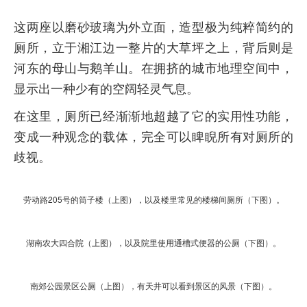
这两座以磨砂玻璃为外立面，造型极为纯粹简约的
厕所，立于湘江边一整片的大草坪之上，背后则是
河东的母山与鹅羊山。在拥挤的城市地理空间中，
显示出一种少有的空阔轻灵气息。
在这里，厕所已经渐渐地超越了它的实用性功能，
变成一种观念的载体，完全可以睥睨所有对厕所的
歧视。
劳动路205号的筒子楼（上图），以及楼里常见的楼梯间厕所（下图）。
湖南农大四合院（上图），以及院里使用通槽式便器的公厕（下图）。
南郊公园景区公厕（上图），有天井可以看到景区的风景（下图）。