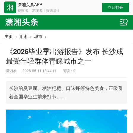
潇湘头条APP
立即打开
观察者！发现者！报道者！
主页
>
湖湘
>
城市
>
《2026毕业季出游报告》发布 长沙成
最受年轻群体青睐城市之一
潇湘易
2026-06-11 13:44:11
阅读：
0
长沙的臭豆腐、糖油粑粑、口味虾等特色美食，正吸引
着全国毕业生前来打卡。...