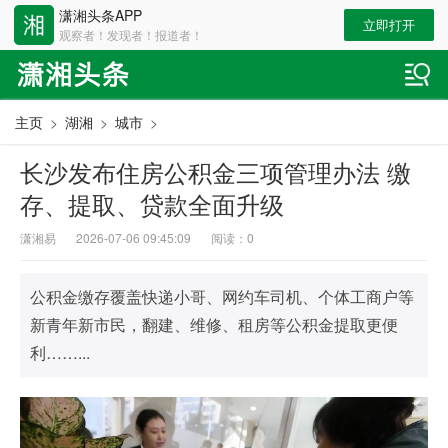
潇湘头条APP
立即打开
观察者！发现者！报道者！
主页
>
湖湘
>
城市
>
长沙发布住房公积金三项管理办法 缴
存、提取、贷款全面升级
潇湘易
2026-07-06 09:45:09
阅读：
0
公积金缴存覆盖快递小哥、网约车司机、个体工商户等
新青年新市民，翻建、维修、租房等公积金提取更便
利……...