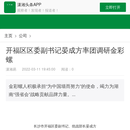
潇湘头条APP
立即打开
观察者！发现者！报道者！
主页
>
公司
>
开福区区委副书记晏成方率团调研金彩
螺
潇湘易
2022-03-11 19:45:00
阅读：
0
金彩螺人积极承担“为中国墙而努力”的使命，竭力为湖
南“强省会”战略贡献品牌力量。...
长沙市开福区委副书记、统战部长晏成方