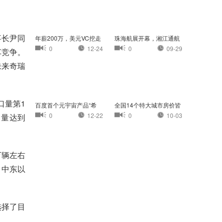
事长尹同
年薪200万，美元VC挖走
珠海航展开幕，湘江通航
我的员工
小镇首次亮相珠
0
12-24
0
09-29
车竞争。
未来奇瑞
口量第1
百度首个元宇宙产品“希
全国14个特大城市房价皆
壤”正式开放内
过万：杭州最高
0
12-22
0
10-03
口量达到
万辆左右
、中东以
选择了目