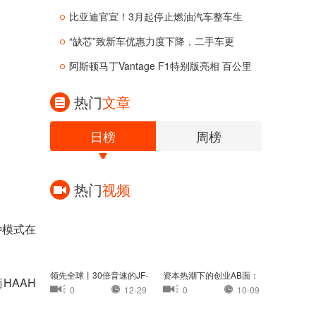
比亚迪官宣！3月起停止燃油汽车整车生
产
“缺芯”致新车优惠力度下降，二手车更
阿斯顿马丁Vantage F1特别版亮相 百公里
加
热门
文章
日榜
周榜
热门
视频
种模式在
领先全球丨30倍音速的JF-
资本热潮下的创业AB面：
HAAH
22：中国高超音速
茶颜悦色认怂，
0
12-29
0
10-09