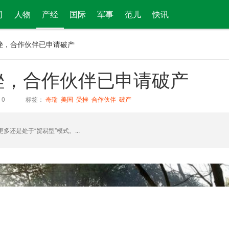
司
人物
产经
国际
军事
范儿
快讯
挫，合作伙伴已申请破产
挫，合作伙伴已申请破产
：
0
标签：
奇瑞
美国
受挫
合作伙伴
破产
还是处于“贸易型”模式。...