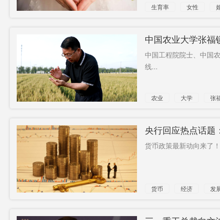
生育率
女性
中国农业大学张福锁
兴
中国工程院院士、中国
线...
农业
大学
张
央行回应热点话题
货币政策最新动向来了！.
货币
经济
发