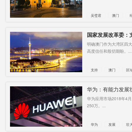
吴璧君
澳门
国家发展改革委：
明确澳门作为大湾区四
高度信任和殷切期盼。...
支持
澳门
区
华为：有能力发展
华为应用市场2018年
250万。...
华为
发展
壮
生态
系统