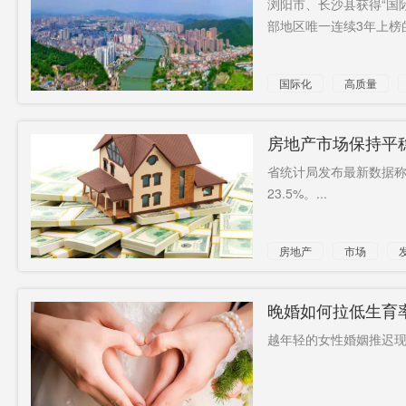
浏阳市、长沙县获得“国
迟
部地区唯一连续3年上榜的县
止医疗物
日用百货
太阳
资
悬索桥
参考价格
云塘站
国际化
高质量
重大项目
工联会议
5人失联
员
补缴欠款
数千万
29.26亿元
房地产市场保持平
省统计局发布最新数据
硫酸镁
谷正气
23.5%。...
房地产
市场
晚婚如何拉低生育
越年轻的女性婚姻推迟现象