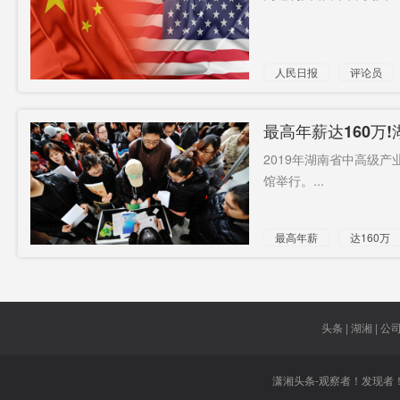
人民日报
评论员
发展
白日做梦
最高年薪达160万
2019年湖南省中高级
馆举行。...
最高年薪
达160万
发展
揽才
蓄
头条 | 湖湘 | 公司 
潇湘头条-观察者！发现者