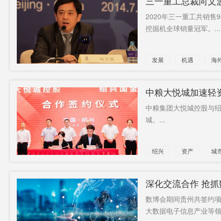
三一重工总裁向文
2020年三一重工共销售
挖掘机全球销量冠军。...
发展
机遇
海
中粮大悦城加速轻
中粮集团大悦城控股与
城。...
绍兴
资产
城
深化交流合作 抢抓
数博会期间贵州共签约项目
大数据电子信息产业等领域