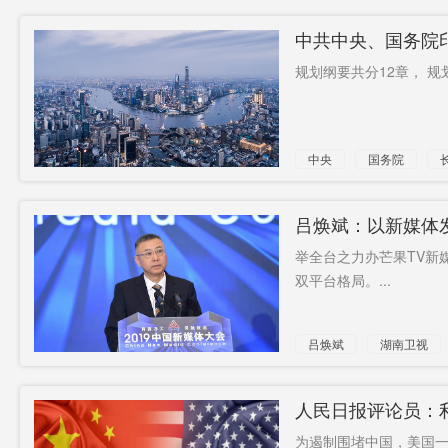
中共中央、国务院
规划纲要共分12章， 规划期
中央
国务院
规划
纲要
吕焕斌：以新媒体
举全台之力办芒果TV新
双平台格局。...
吕焕斌
湖南卫视
传统媒体
破局
人民日报评论员：
为遏制围堵中国，美国一