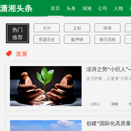
首页
头条
湖湘
公司
人物
大片
之耻
终审
热门
推荐
荒谬历史
艇声呐
雅万高铁
试题
软实力
超12.8亿
二十大
发展
亩
汽车行业
轨道战
洲际
澎湃之势“小巨人
持平
净利润133
中国日报
全力护航，让更多“小巨人”
亿元
派兵
再调整
真石漆
湖湘
通高速
器官捐献
小巨人
湖南
品牌曝光
缉凶
路口铺
运费
跨国
集采价
创建“国际化高质量
殊荣
明年底
已致15死
上首次推