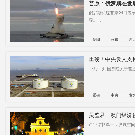
普京：俄罗斯在发
俄罗斯总统普京24日表
界。...
伊朗
宣布
周
伊斯兰
革命
先进
武器
领
重磅！中央发文支
中共中央 国务院关于营
重磅
中央
发
发展
吴璧君：澳门经济
产业结构单一，发展空间