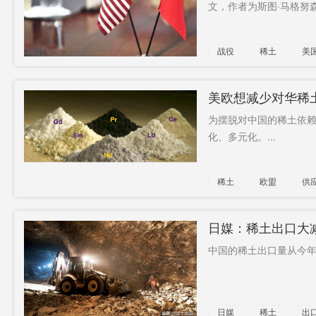
文，作者为斯图·马格努森。
战役
稀土
美
美欧想减少对华稀
为摆脱对中国的稀土依
化、多元化。...
稀土
欧盟
供
日媒：稀土出口大
中国的稀土出口量从今年初
日媒
稀土
出