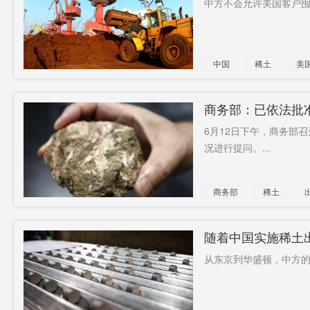
中方不会允许美国客户囤积
法定年龄
同比上涨
欠薪停产
3.5%
中国官员
中央芭蕾
攻击记者
中国
稀土
美
舞团
40岁后
气象组织
走人
党员
19.9万
产品设计
商务部：已依法批
6月12日下午，商务部
搜索引擎
估价上亿
况进行提问。...
商务部
稀土
随着中国实施稀土
中断的可能性
从东京到华盛顿，中方的