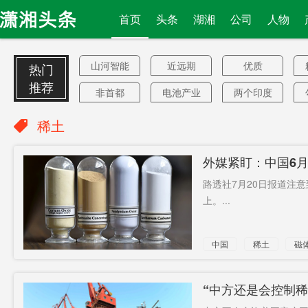
首页
头条
湖湘
公司
人物
山河智能
近远期
优质
热门
推荐
非首都
电池产业
两个印度
日间病房
私生饭
焦点
稀土
千禧一代
阅读量
台转机
外媒紧盯：中国6月
欧洲议会
黄金期
个城市
路透社7月20日报道注
建党100年
王填
观赏花木
上。...
最差性描
福布斯
2019年末
中国
稀土
磁
写奖
5号线
方舱
老年痴呆
日照
保驾护航
社会科学
“中方还是会控制
院
3架
家装
封顶线