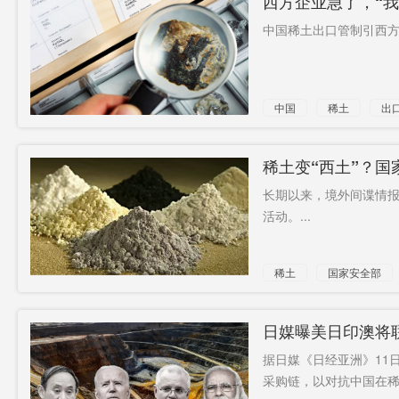
西方企业急了，“我
中国稀土出口管制引西方担
中国
稀土
出
稀土变“西土”？
长期以来，境外间谍情
活动。...
稀土
国家安全部
日媒曝美日印澳将
位
据日媒《日经亚洲》11
采购链，以对抗中国在稀