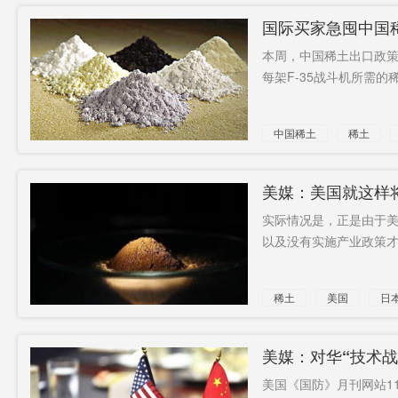
国际买家急囤中国
本周，中国稀土出口政
每架F-35战斗机所需的稀
中国稀土
稀土
美媒：美国就这样
实际情况是，正是由于
以及没有实施产业政策才
稀土
美国
日
美媒：对华“技术战”
美国《国防》月刊网站1