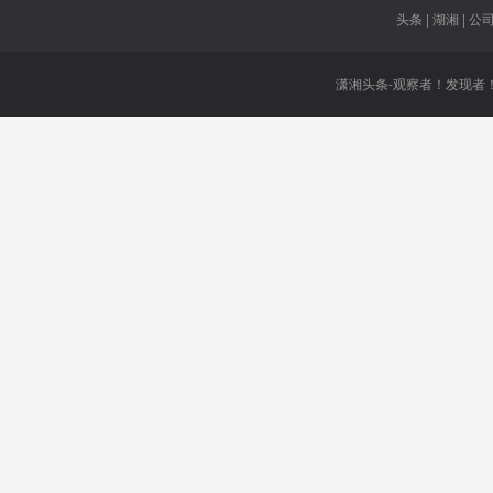
头条 | 湖湘 | 公司 
潇湘头条-观察者！发现者