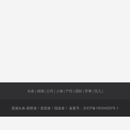
应
村霸”
无法续命
反补贴
停休
轮式
回魂
询费
广东省委
红星大市
开放时间
切入
场
卸载
抑制房价
中秋节
农民
新址开
真格
沙特籍枪
陈琳
许广高速
建房
手
头条 | 湖湘 | 公司 | 人物 | 产经 | 国际 | 军事 | 范儿 |
潇湘头条-观察者！发现者！报道者！ 备案号：
京ICP备19034325号-1