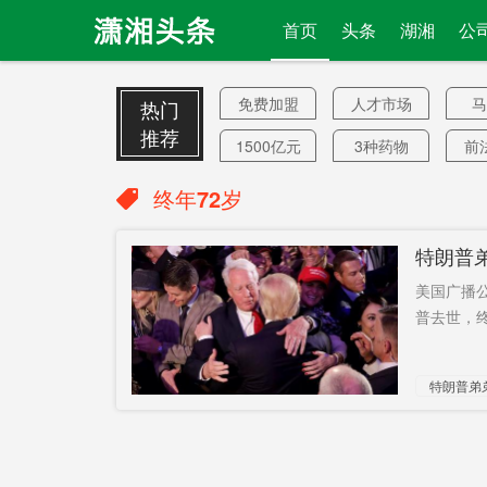
首页
头条
湖湘
公
免费加盟
人才市场
马
热门
推荐
1500亿元
3种药物
前
警察经费
云峰
露
终年72岁
隔离
市纪委书
张
特朗普弟
记
切实提升
华容团洲
美国广播
垸
停飞
减少40%
别
普去世，终年
美国商务
两委
特朗普弟
部长
入选
钓鱼台
文
男女比例
名义
拟立法
内华达州
吹