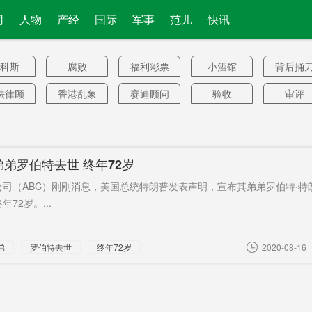
司
人物
产经
国际
军事
范儿
快讯
科斯
腐败
福利彩票
小酒馆
背后捅
法律顾
香港乱象
赛迪顾问
验收
审评
问
天停车
大疆无人
渝厦高铁
联邦快递
生活垃
场
机
宏伟
整治车管
跌至
周源山
大电视
弟罗伯特去世 终年72岁
中介
52.8%
回顾
通胀预期
宝藏节目
文化和旅
三所师
公司（ABC）刚刚消息，美国总统特朗普发表声明，宣布其弟弟罗伯特·特
游厅
类
去医院
示范基地
约为日本
华菱集团
国药
72岁。...
流感
纠正
舞蹈
旅游券
致6死
佳木斯
弟
罗伯特去世
终年72岁
2020-08-16
创产业
净土保卫
生计
乌兹别克
演播中
园
斯坦
冷链
资金流水
眼睛耳朵
幼儿园
艾比森
哨人
5例
手机回收
商品房供
乡村文