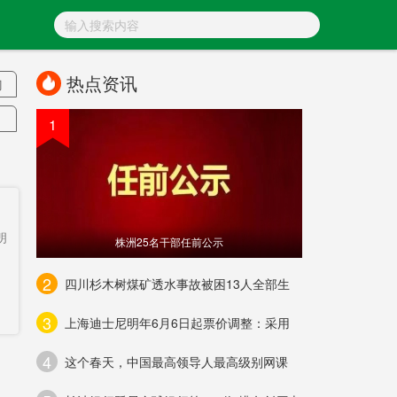
热点资讯
刀
1
圾
范
朗
株洲25名干部任前公示
2
四川杉木树煤矿透水事故被困13人全部生
3
上海迪士尼明年6月6日起票价调整：采用
心
4
这个春天，中国最高领导人最高级别网课
化