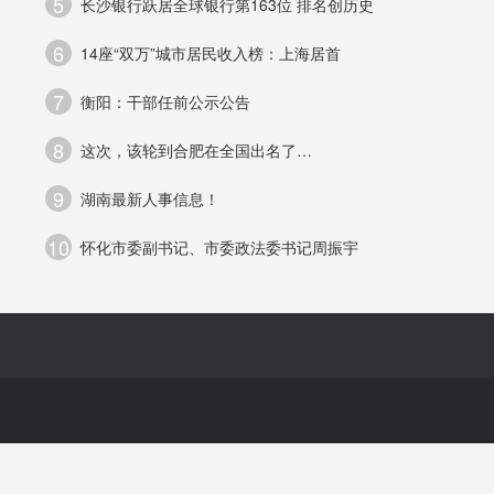
5
长沙银行跃居全球银行第163位 排名创历史
6
14座“双万”城市居民收入榜：上海居首
7
衡阳：干部任前公示公告
建
8
这次，该轮到合肥在全国出名了…
9
湖南最新人事信息！
10
怀化市委副书记、市委政法委书记周振宇