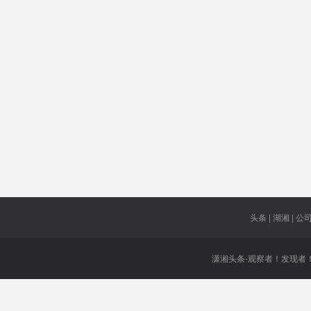
开铺沥青
散客
性教育
高技术
通过手机
金融风险
湘投
规模
三个
毛主席
抓获
一再发出
警告
城市品牌
黑恶势力
头条 | 湖湘 | 公司 
潇湘头条-观察者！发现者