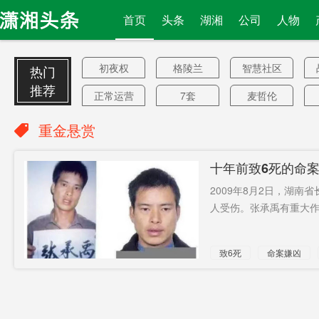
首页
头条
湖湘
公司
人物
初夜权
格陵兰
智慧社区
热门
推荐
正常运营
7套
麦哲伦
11月10日
过闸
卡明斯
重金悬赏
政府设备
消费中心
明阳山
十年前致6死的命
2590人
里拉
商家
2009年8月2日，湖
中国领导
反伤自身
卫报
人受伤。张承禹有重大作案
人
网络安全
办学
主动履行
致6死
命案嫌凶
液态金属
补偿标准
私募机构
通缉
快递柜
普惠贷款
墨尔本
专精特性
否则封禁
水产养殖