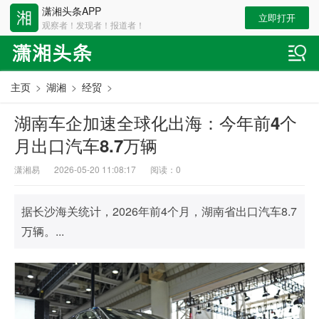
潇湘头条APP
立即打开
观察者！发现者！报道者！
主页
>
湖湘
>
经贸
>
湖南车企加速全球化出海：今年前4个
月出口汽车8.7万辆
潇湘易
2026-05-20 11:08:17
阅读：
0
据长沙海关统计，2026年前4个月，湖南省出口汽车8.7
万辆。...