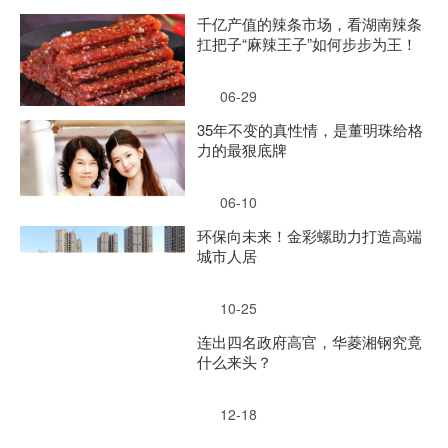
千亿产值的辣条市场，看湖南辣条
扛把子“麻辣王子”如何步步为王！
06-29
35年不变的真性情，是董明珠给格
力的最狠底牌
06-10
环保向未来！金彩螺助力打造高端
城市人居
10-25
连出四名政府高官，华菱湘钢究竟
什么来头？
12-18