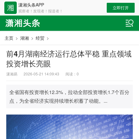
潇湘头条APP
立即打开
观察者！发现者！报道者！
主页
>
湖湘
>
经贸
>
前4月湖南经济运行总体平稳 重点领域
投资增长亮眼
潇湘易
2026-05-21 14:09:43
阅读：
0
全省国有投资增长12.3%，拉动全部投资增长1.7个百分
点，为全省经济实现持续增长积蓄了动能。...