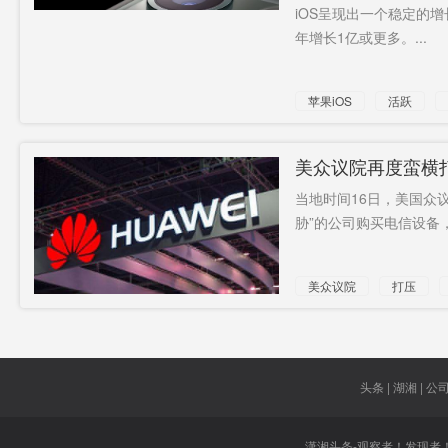
火箭”
iOS呈现出一个稳定的
年增长1亿或更多。...
苹果iOS
活跃
苹果
美众议院再度蛮横
当地时间16日，美国众
胁”的公司购买电信设备，
美众议院
打压
设备
头条 | 湖湘 | 公司 
潇湘头条-观察者！发现者