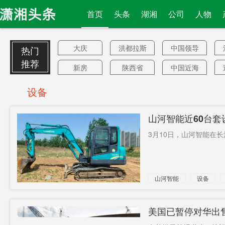
首页
头条
湖湘
公司
人物
大庆
洪都拉斯
中国领导
热门
人
推荐
新房
陕西省
中国近海
亮相
刘新良
我们撒谎
设备
一卡通
印媒反思
跨国投资
山河智能近60台套
住宅均价
在港美企
2023年通
3月10日，山河智能在长
车
暂不
结底
趵井边大
桥
受贿案
董事长
人事
山河智能
设备
互助协定
病毒防治
指挥
准则
传统车企
C-40运输
拽下
美国已暂停对华出
机
管线
是否担心
官员