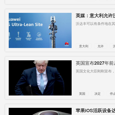
英媒：意大利允许
沃达丰可以有条件地在其5
意大利
允许
设备
英国宣布2027年
英国文化大臣刚刚宣布，
英国
决定
停
苹果iOS活跃设备