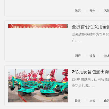
防范
安全
风
设备
全线首创性采用全国
以先进钢铁材料为导向的
产。...
国产
设备
技
2亿元设备包船出
2月中旬以来，山河智能
市场开门红。...
设备
出海
山