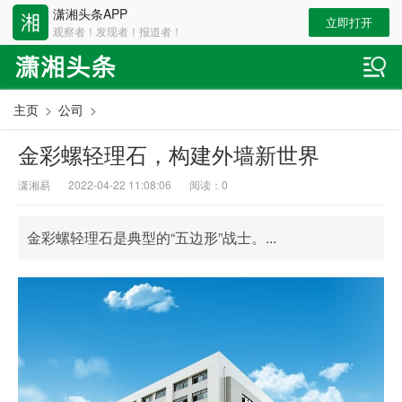
潇湘头条APP
立即打开
观察者！发现者！报道者！
主页
>
公司
>
金彩螺轻理石，构建外墙新世界
潇湘易
2022-04-22 11:08:06
阅读：
0
金彩螺轻理石是典型的“五边形”战士。...